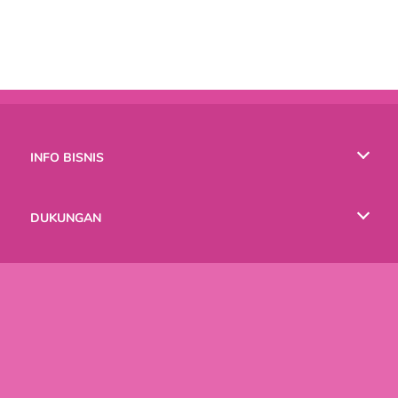
INFO BISNIS
Syarat-Syarat Pemakaian
DUKUNGAN
Kebijaksanaan Pribadi Kami
Bantuan
BAHASA
Cookies
English
Русский