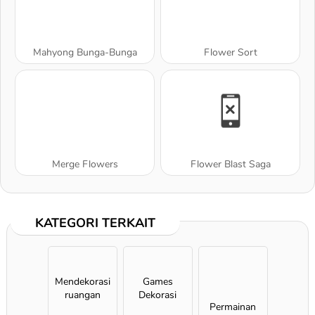
Mahyong Bunga-Bunga
Flower Sort
Merge Flowers
Flower Blast Saga
KATEGORI TERKAIT
Mendekorasi
Games
ruangan
Dekorasi
Permainan
Rumah