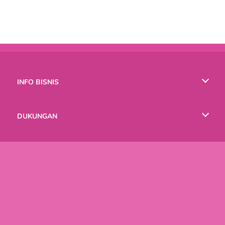
INFO BISNIS
Syarat-Syarat Pemakaian
DUKUNGAN
Kebijaksanaan Pribadi Kami
Bantuan
BAHASA
Cookies
English
Русский
Copyright © 2026 SPIL GAMES Semua hak terlindungi.