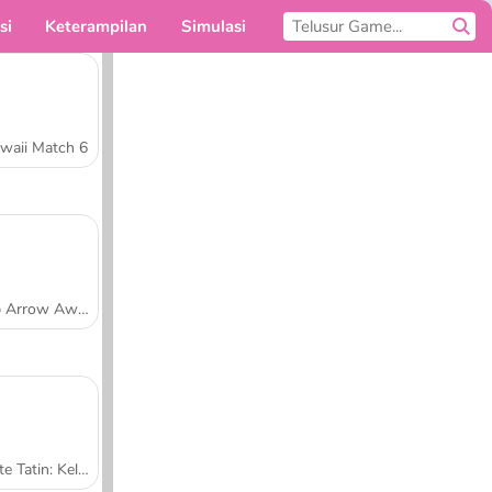
si
Keterampilan
Simulasi
Untukmu
waii Match 6
Tap Arrow Away
Tarte Tatin: Kelas Memasak Sara