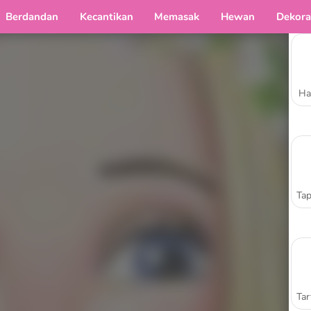
Berdandan
Kecantikan
Memasak
Hewan
Dekora
Ha