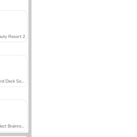
uty Resort 2
Word Deck Solitaire
Collect Brainrot Arena