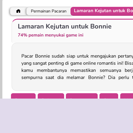
Lamaran Kejutan untuk Bo
Permainan Pacaran
Love Tester
Lamaran Kejutan untuk Bonnie
74% pemain menyukai game ini
Pacar Bonnie sudah siap untuk mengajukan pertan
ukuran cincin, mengunjungi toko perhiasan mewah,
yang sangat penting di game online romantis ini! Bis
kamu membantunya memastikan semuanya berj
sempurna saat dia melamar Bonnie? Dia perlu 
Pacaran
Dekorasi
Perempuan
Cinta
Mob
Pernikahan
Game Berdandan Baju Pengantin