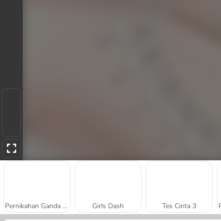
Pernikahan Ganda Klasik dan Glamor
Girls Dash
Tes Cinta 3