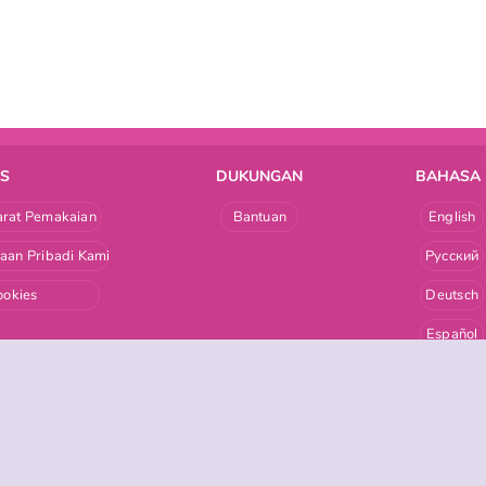
IS
DUKUNGAN
BAHASA
arat Pemakaian
Bantuan
English
aan Pribadi Kami
Русский
ookies
Deutsch
Español
Copyright © 2026 SPIL GAMES Semua hak terlindungi.