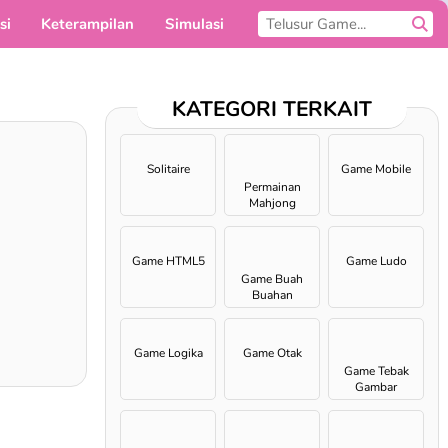
si
Keterampilan
Simulasi
Untukmu
KATEGORI TERKAIT
Solitaire
Game Mobile
Permainan
Mahjong
Game HTML5
Game Ludo
Game Buah
Buahan
Game Logika
Game Otak
Game Tebak
Gambar