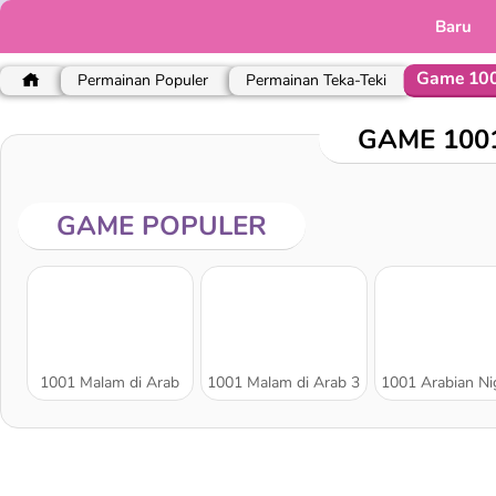
Baru
Game 100
Permainan Populer
Permainan Teka-Teki
GAME 100
GAME POPULER
1001 Malam di Arab
1001 Malam di Arab 3
1001 Arabian Nigh