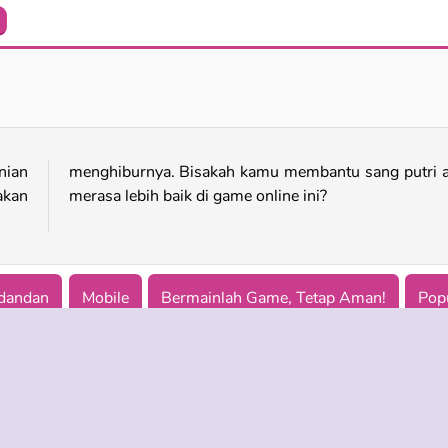
Memasak Piza Seperti Nyata
My Dolphin Show 7
nian
agar
akan
merasa lebih baik di game online ini?
dandan
Mobile
Bermainlah Game, Tetap Aman!
Pop