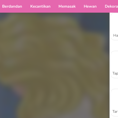
Berdandan
Kecantikan
Memasak
Hewan
Dekora
Ha