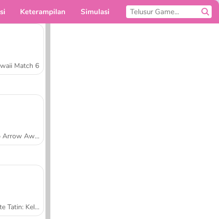
si
Keterampilan
Simulasi
Untukmu
waii Match 6
Tap Arrow Away
Tarte Tatin: Kelas Memasak Sara