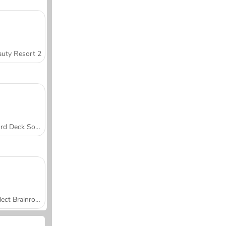
uty Resort 2
Word Deck Solitaire
Collect Brainrot Arena