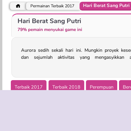
Hari Berat Sang Putri
Permainan Terbaik 2017
Kontes Kecantikan Internasional Kerajaan
Casual Weekend Fashionistas
Hari Berat Sang Putri
79% pemain menyukai game ini
Aurora sedih sekali hari ini. Mungkin proyek kese
menghiburnya. Bisakah kamu membantu sang putri 
dan sejumlah aktivitas yang mengasyikkan 
Terbaik 2017
Terbaik 2018
Perempuan
Ber
Putri
Simulasi
100 Terpopuler