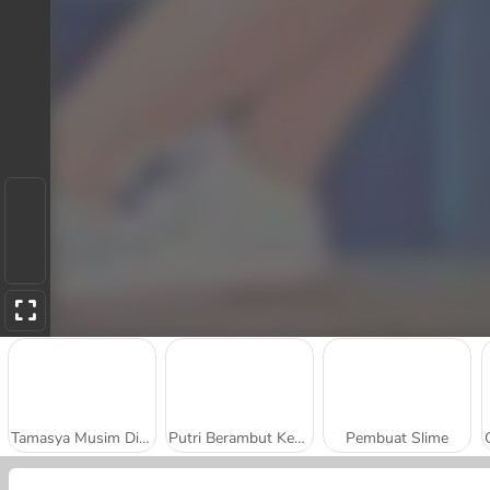
Tamasya Musim Dingin Para Putri
Putri Berambut Keemasan: Dokter Kulit
Pembuat Slime