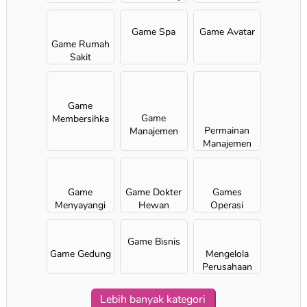
Anak
Perempuan
Game Spa
Game Avatar
Game Rumah
Sakit
Game
Game
Membersihka
Permainan
Manajemen
n
Manajemen
Waktu
bagi Anak
Perempuan
Game
Game Dokter
Games
Menyayangi
Hewan
Оperasi
Game Bisnis
Game Gedung
Mengelola
Perusahaan
Lebih banyak kategori