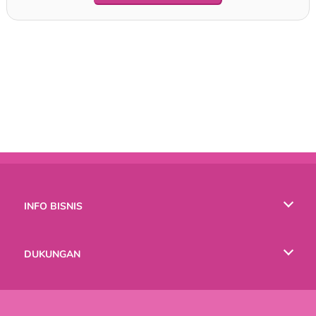
INFO BISNIS
Syarat-Syarat Pemakaian
DUKUNGAN
Kebijaksanaan Pribadi Kami
Bantuan
BAHASA