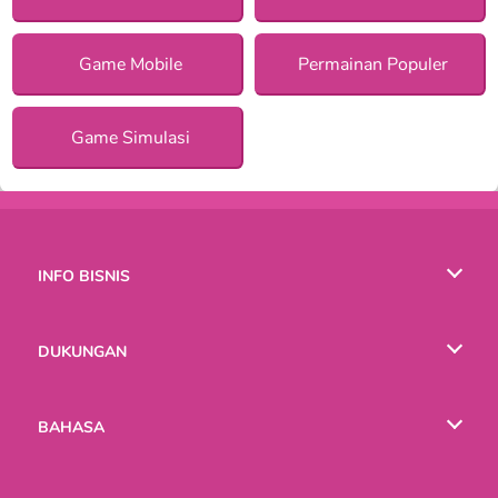
Game Mobile
Permainan Populer
Game Simulasi
INFO BISNIS
Syarat-Syarat Pemakaian
DUKUNGAN
Kebijaksanaan Pribadi Kami
Bantuan
BAHASA
Cookies
English