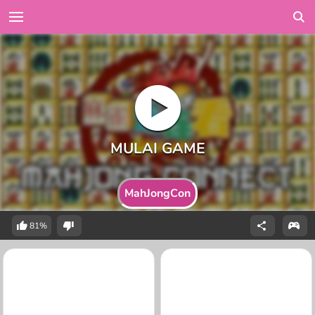
MahJongCon
81%