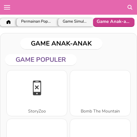
Game Anak-anak
Permainan Populer
Game Simulasi
GAME ANAK-ANAK
GAME POPULER
StoryZoo
Bomb The Mountain