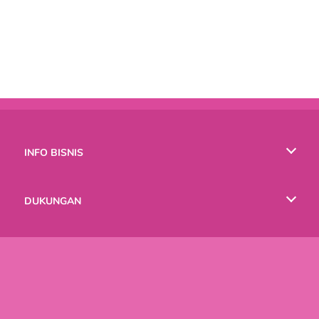
INFO BISNIS
Syarat-Syarat Pemakaian
DUKUNGAN
Kebijaksanaan Pribadi Kami
Bantuan
BAHASA
Cookies
English