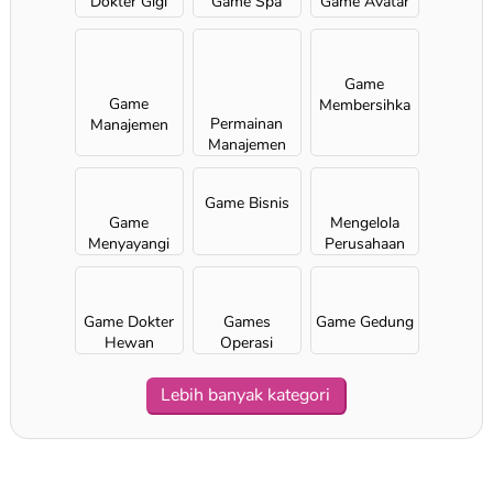
Dokter Gigi
Game Spa
Game Avatar
Game
Game
Membersihka
Permainan
Manajemen
n
Manajemen
Waktu
bagi Anak
Perempuan
Game Bisnis
Game
Mengelola
Menyayangi
Perusahaan
Game Dokter
Games
Game Gedung
Hewan
Оperasi
Lebih banyak kategori