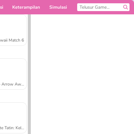
si
Keterampilan
Simulasi
Untukmu
waii Match 6
Tap Arrow Away
Tarte Tatin: Kelas Memasak Sara