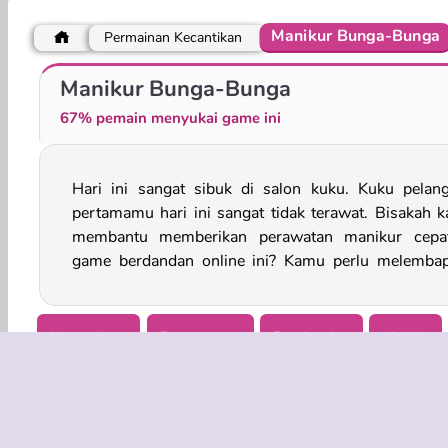
Manikur Bunga-Bunga
Permainan Kecantikan
Salon Kuku Putri Annie
ASMR Nail Treatment
Manikur Bunga-Bunga
67% pemain menyukai game ini
Hari ini sangat sibuk di salon kuku. Kuku pelan
kulit mereka sebelum mengecat kuku dan menamba
pertamamu hari ini sangat tidak terawat. Bisakah 
membantu memberikan perawatan manikur cepa
game berdandan online ini? Kamu perlu melemba
Kecantikan
Perempuan
Berdandan
Mobile
Coba Sekarang!