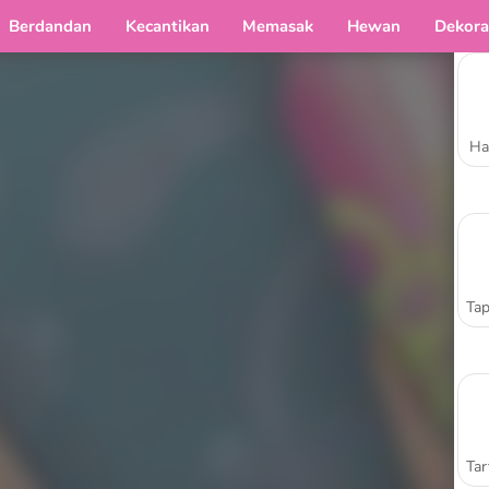
Berdandan
Kecantikan
Memasak
Hewan
Dekora
Ha