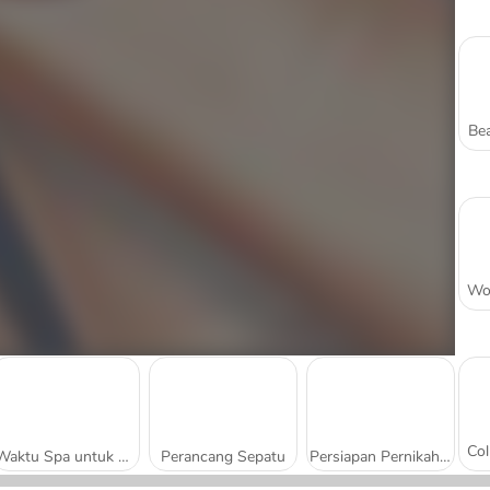
Bea
Waktu Spa untuk Ayah
Perancang Sepatu
Persiapan Pernikahan Gadis Pirang