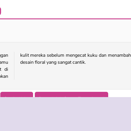
Stylish Nail Art
Spa Kuku Ratu Es
ggan
hkan
kamu
desain floral yang sangat cantik.
t di
pkan
Studio Kuku
Bermainlah Game, Tetap Aman!