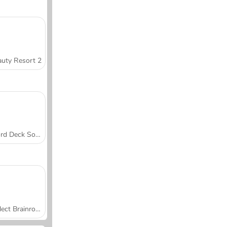
uty Resort 2
Word Deck Solitaire
Collect Brainrot Arena