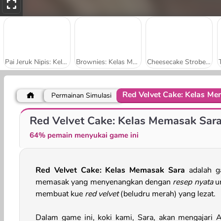
Pai Jeruk Nipis: Kelas Memasak Sara
Brownies: Kelas Memasak Sara
Cheesecake Stroberi: Kelas Memasak Sara
Red Velvet Cake: Kelas M
Permainan Simulasi
Churro: Kelas Memasak Sara
Makaron: Kelas Memasak Sara
Red Velvet Cake: Kelas Memasak Sar
64% pemain menyukai game ini
Red Velvet Cake: Kelas Memasak Sara
adalah 
memasak yang menyenangkan dengan
resep nyata
u
membuat kue
red velvet
(beludru merah) yang lezat.
Dalam game ini, koki kami, Sara, akan mengajari 