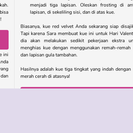
kah.
menjadi tiga lapisan. Oleskan frosting di an
bisa
lapisan, di sekeliling sisi, dan di atas kue.
!
Biasanya, kue red velvet Anda sekarang siap disaji
Tapi karena Sara membuat kue ini untuk Hari Valent
dia akan melakukan sedikit pekerjaan ekstra un
menghias kue dengan menggunakan remah-remah 
 ini
dan lapisan gula tambahan.
Anda
yang
Hasilnya adalah kue tiga tingkat yang indah dengan 
, dan
merah cerah di atasnya!
Mainkan lebih banyak game online gratis lainnya
seperti Red Velvet Cake: Kelas Memasak Sara
ngan
lvet
Jika Anda menyukai game ini, kami memiliki ban
ikan
game memasak
seru lainnya yang dibintangi oleh 
buat
kami, Sara. Lihatlah halaman Kelas Memasak Sara. 
punya banyak resep hebat lainnya, dan dia den