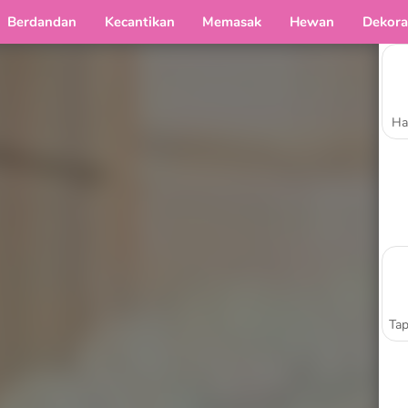
Berdandan
Kecantikan
Memasak
Hewan
Dekora
Ha