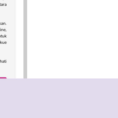
tara
kan.
ine,
tuk
kue
hati
yak
koki
Sara
gan