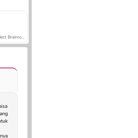
Collect Brainrot Arena
isa
ang
tuk
nya