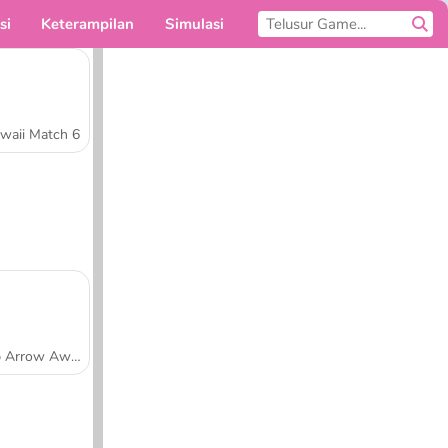
si
Keterampilan
Simulasi
Untukmu
waii Match 6
Tap Arrow Away