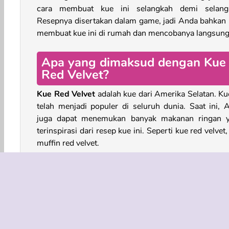
cara membuat kue ini selangkah demi selang
Resepnya disertakan dalam game, jadi Anda bahkan 
membuat kue ini di rumah dan mencobanya langsung
Apa yang dimaksud dengan Kue
Red Velvet?
Kue Red Velvet
adalah kue dari Amerika Selatan. Kue
telah menjadi populer di seluruh dunia. Saat ini, 
juga dapat menemukan banyak makanan ringan 
terinspirasi dari resep kue ini. Seperti kue red velvet
muffin red velvet.
Kue ini berwarna merah tua, yang dibuat de
menggunakan kakao dan sari akar bit. Kue red ve
memiliki rasa kakao yang lembut, dikombinas
dengan rasa vanilla dan buttermilk. Lapisan gula di
dengan gula dan krim keju.