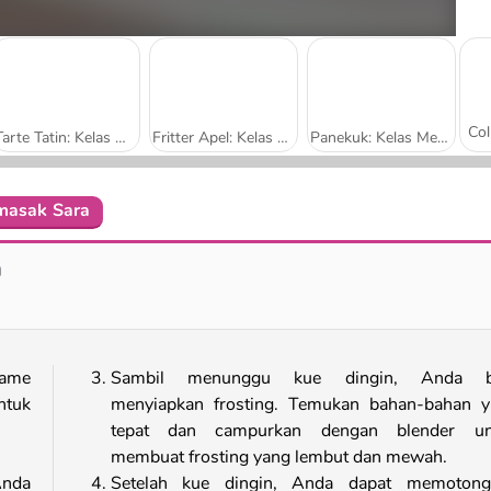
Tarte Tatin: Kelas Memasak Sara
Fritter Apel: Kelas Memasak Sara
Panekuk: Kelas Memasak Sara
emasak Sara
Baklava: Kelas Memasak Sara
Donat: Kelas Memasak Sara
a
game
Sambil menunggu kue dingin, Anda b
ntuk
menyiapkan frosting. Temukan bahan-bahan y
tepat dan campurkan dengan blender un
membuat frosting yang lembut dan mewah.
Anda
Setelah kue dingin, Anda dapat memotong