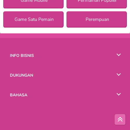
Game Mobile
Permainan Populer
Game Satu Pemain
Perempuan
INFO BISNIS
Syarat-Syarat Pemakaian
DUKUNGAN
Kebijaksanaan Pribadi Kami
Bantuan
BAHASA
Cookies
English
Русский