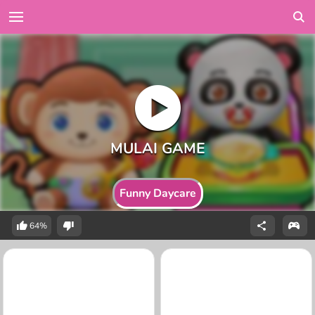
Funny Daycare
64%