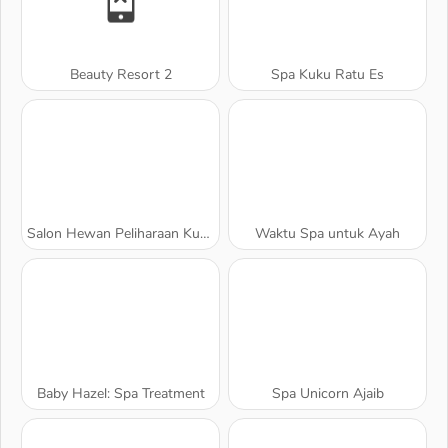
Beauty Resort 2
Spa Kuku Ratu Es
Salon Hewan Peliharaan Kuda Poni
Waktu Spa untuk Ayah
Baby Hazel: Spa Treatment
Spa Unicorn Ajaib