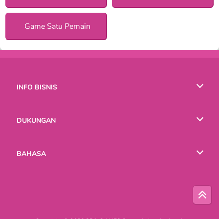
Game Satu Pemain
INFO BISNIS
Syarat-Syarat Pemakaian
DUKUNGAN
Kebijaksanaan Pribadi Kami
Bantuan
BAHASA
Cookies
English
Русский