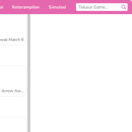
si
Keterampilan
Simulasi
Untukmu
waii Match 6
Tap Arrow Away