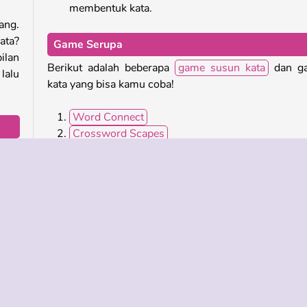
membentuk kata.
ang.
ata?
Game Serupa
ilan
Berikut adalah beberapa
game susun kata
dan g
lalu
kata yang bisa kamu coba!
Word Connect
Crossword Scapes
uruf
Word Cookie
ngan
Siapa yang Mengembangkan Word Holiday?
Word Holiday dirancang oleh izhiyuan Netw
Technology Co. Ltd.
HTML5
Mobile
Popular
Puzzle