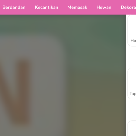
Berdandan
Kecantikan
Memasak
Hewan
Dekora
Ha