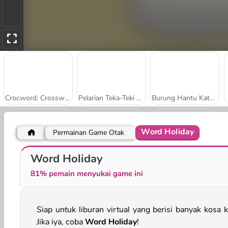
Crocword: Crossword Puzzle Game
Pelarian Teka-Teki Silang
Burung Hantu Kata-Kata
Word Holiday
Permainan Game Otak
Susun Kata
Pencarian Kata-Kata
Word Holiday
81% pemain menyukai game ini
Siap untuk liburan virtual yang berisi banyak kosa k
Jika iya, coba
Word Holiday
!