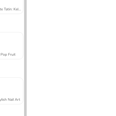
Tarte Tatin: Kelas Memasak Sara
Pop Fruit
ylish Nail Art