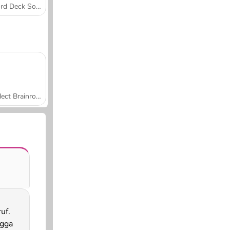
Word Deck Solitaire
Collect Brainrot Arena
uf.
gga