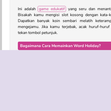
Ini adalah
game edukatif
yang seru dan menant
Bisakah kamu mengisi slot kosong dengan kata-k
Dapatkan banyak koin sembari melatih keteramp
mengejamu. Jika kamu terjebak, acak huruf-huruf 
tekan tombol petunjuk.
Bagaimana Cara Memainkan Word Holiday?
Word Holiday adalah game teka-teki kata. Gunakan h
acak untuk membentuk kata-kata yang sesuai de
ruang kosong di bagian atas layar.
Kontrol Game
Game Otak
Menguji Konsentrasi
Game Keluarga