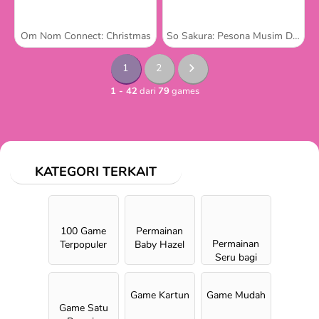
Om Nom Connect: Christmas
So Sakura: Pesona Musim Dingin
1
2
1 - 42
dari
79
games
KATEGORI TERKAIT
100 Game
Permainan
Permainan
Terpopuler
Baby Hazel
Seru bagi
Anak
Perempuan
Game Kartun
Game Mudah
Game Satu