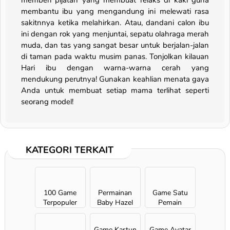
memberi pijatan yang membuat relaks di kaki guna
membantu ibu yang mengandung ini melewati rasa
sakitnnya ketika melahirkan. Atau, dandani calon ibu
ini dengan rok yang menjuntai, sepatu olahraga merah
muda, dan tas yang sangat besar untuk berjalan-jalan
di taman pada waktu musim panas. Tonjolkan kilauan
Hari ibu dengan warna-warna cerah yang
mendukung perutnya! Gunakan keahlian menata gaya
Anda untuk membuat setiap mama terlihat seperti
seorang model!
KATEGORI TERKAIT
100 Game
Permainan
Game Satu
Terpopuler
Baby Hazel
Pemain
Game Kartun
Game Avatar