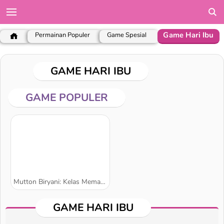
Game Hari Ibu
Permainan Populer
Game Spesial
GAME HARI IBU
GAME POPULER
Mutton Biryani: Kelas Memasak Sara
GAME HARI IBU