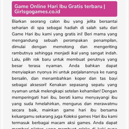
Game Online Hari Ibu Gratis terbaru |
Girlsgogames.co.id
Biarkan seorang calon ibu yang jelita bersantai
seharian di spa sebagai hadiah di salah satu dari
Game Hari ibu kami yang gratis ini! Beri mama yang
mengandung sebuah perompakan penampilan,
dimulai dengan memotong dan mengeriting
rambutnya sehingga menjadi ikal yang sangat indah.
Lalu, pilih rok baru untuk membuat perutnya yang
besar terasa nyaman. Anda bahkan dapat
menyiapkan nyonya ini untuk perjalanannya ke ruang
bersalin, dan menambahkan koper dan tas bayi
sebagai aksesori! Kenakan sepasang sepatu yang
nyaman untuk melengkapi setelan kehamilan! Dengan
memperingati hari ibu, berati kamu menyayangi ibu
yang suda hmelahirkan, mengurus dan merawatmu
secara baik, mainkan game hari ibu bersama
keluargamu sekarang juga Koleksi games Hari ibu kami
termasuk berbagai macam aksi games. Anda dapat