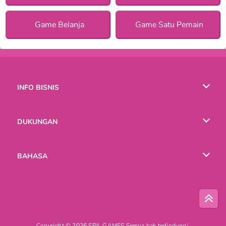
Game Belanja
Game Satu Pemain
INFO BISNIS
Syarat-Syarat Pemakaian
DUKUNGAN
Kebijaksanaan Pribadi Kami
Bantuan
BAHASA
Cookies
English
Русский
Copyright © 2026 SPIL GAMES Semua hak terlindungi.