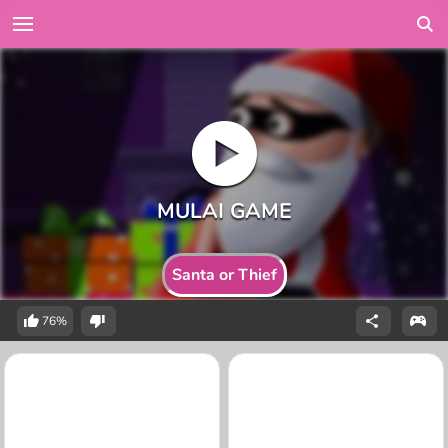
Santa or Thief
76%