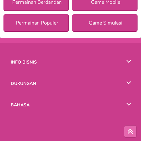
Permainan Berdandan
Game Mobile
Permainan Populer
Game Simulasi
INFO BISNIS
Syarat-Syarat Pemakaian
DUKUNGAN
Kebijaksanaan Pribadi Kami
Bantuan
BAHASA
Cookies
English
Русский