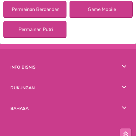
Permainan Berdandan
Game Mobile
Permainan Putri
INFO BISNIS
Syarat-Syarat Pemakaian
DUKUNGAN
Kebijaksanaan Pribadi Kami
Bantuan
BAHASA
Cookies
English