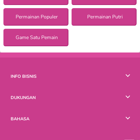
Permainan Populer
Permainan Putri
Game Satu Pemain
INFO BISNIS
Syarat-Syarat Pemakaian
DUKUNGAN
Kebijaksanaan Pribadi Kami
Bantuan
BAHASA
Cookies
English