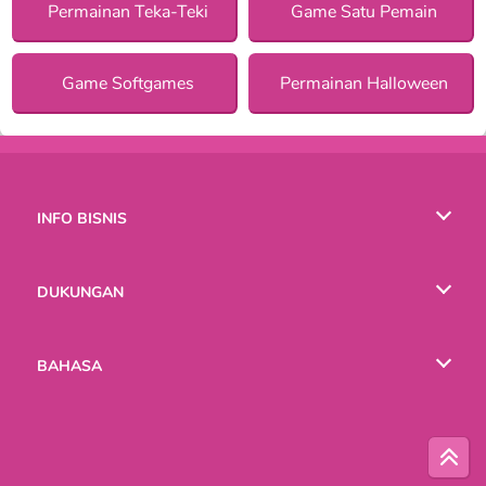
Permainan Teka-Teki
Game Satu Pemain
Game Softgames
Permainan Halloween
INFO BISNIS
Syarat-Syarat Pemakaian
DUKUNGAN
Kebijaksanaan Pribadi Kami
Bantuan
BAHASA
Cookies
English