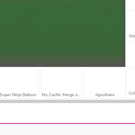
Super Ninja Balloon
My Castle: Merge and Story
Jigsolitaire
Mojicon Garden Connect
Worm Escape