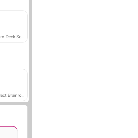
Word Deck Solitaire
Collect Brainrot Arena