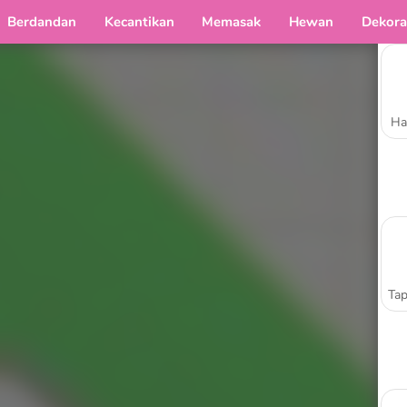
Berdandan
Kecantikan
Memasak
Hewan
Dekora
Ha