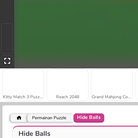
Kitty Match 3 Puzzle Game
Reach 2048
Grand Mahjong Connect
Hide Balls
Permainan Puzzle
Stick Kill 3D
Park Me: Draw Path
Hide Balls