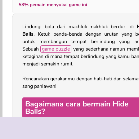
53% pemain menyukai game ini
Lindungi bola dari makhluk-makhluk berduri di
Balls
. Ketuk benda-benda dengan urutan yang b
untuk membangun tempat berlindung yang a
Sebuah
game puzzle
yang sederhana namun mem
ketagihan di mana tempat berlindung yang kamu ba
menjadi semakin rumit.
Rencanakan gerakanmu dengan hati-hati dan selama
sang pahlawan!
Bagaimana cara bermain Hide
Balls?
Di setiap ronde, kamu akan melihat bola merah 
harus dilindungi. Tak lama kemudian, segeromb
makhluk runcing akan menghujani Anda. Anda h