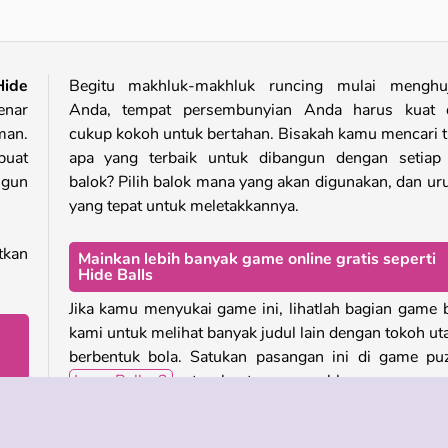
Hide
Begitu makhluk-makhluk runcing mulai menghuj
enar
Anda, tempat persembunyian Anda harus kuat 
man.
cukup kokoh untuk bertahan. Bisakah kamu mencari 
buat
apa yang terbaik untuk dibangun dengan setiap 
ngun
balok? Pilih balok mana yang akan digunakan, dan ur
yang tepat untuk meletakkannya.
tkan
Mainkan lebih banyak game online gratis seperti
Hide Balls
Jika kamu menyukai game ini, lihatlah bagian game 
kami untuk melihat banyak judul lain dengan tokoh u
berbentuk bola. Satukan pasangan ini di game pu
Love Balls 2
, atau bantu sang pahlawan menemu
yang
jalan melalui level platform
Red Ball Forever
.
olan
arus