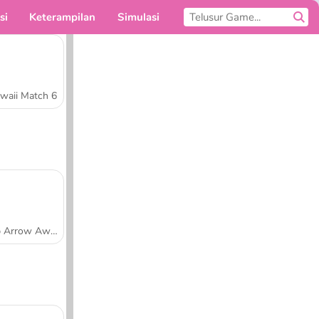
si
Keterampilan
Simulasi
Untukmu
waii Match 6
Tap Arrow Away