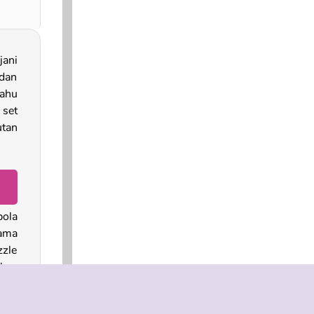
ani
dan
tahu
set
utan
bola
tama
zzle
kan