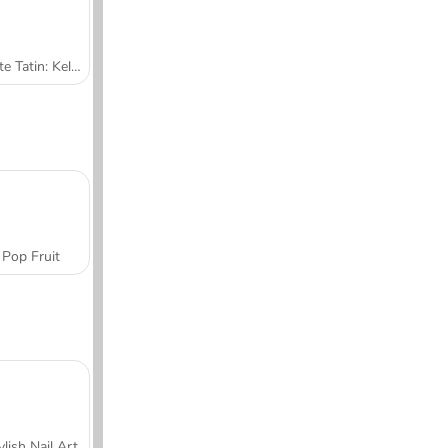
Tarte Tatin: Kelas Memasak Sara
Pop Fruit
ylish Nail Art