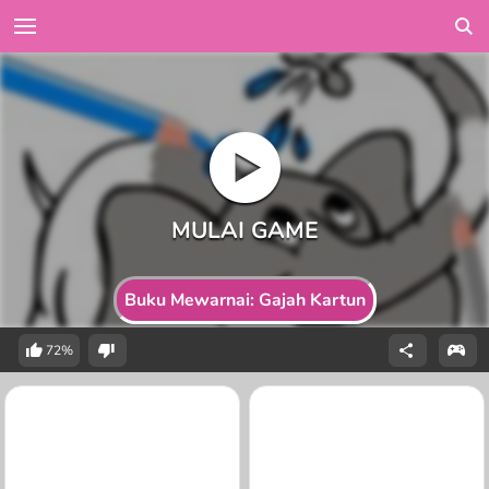
Buku Mewarnai: Gajah Kartun
72%