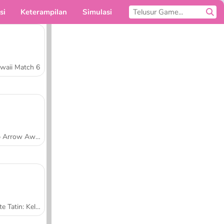
si
Keterampilan
Simulasi
Untukmu
waii Match 6
Tap Arrow Away
Tarte Tatin: Kelas Memasak Sara