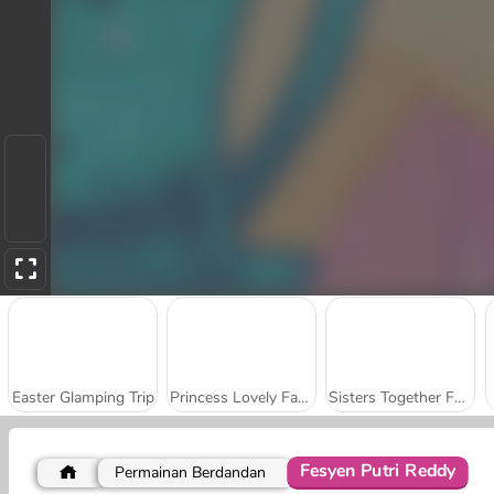
Easter Glamping Trip
Princess Lovely Fashion
Sisters Together Forever
Fesyen Putri Reddy
Permainan Berdandan