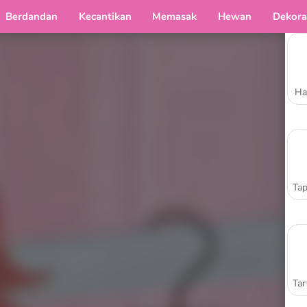
Berdandan
Kecantikan
Memasak
Hewan
Dekora
Ha