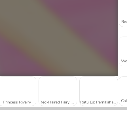
Bea
Princess Rivalry
Red-Haired Fairy: Fantasy vs. Reality
Ratu Es: Pernikahan yang Berantakan