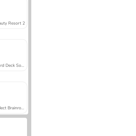
uty Resort 2
Word Deck Solitaire
Collect Brainrot Arena