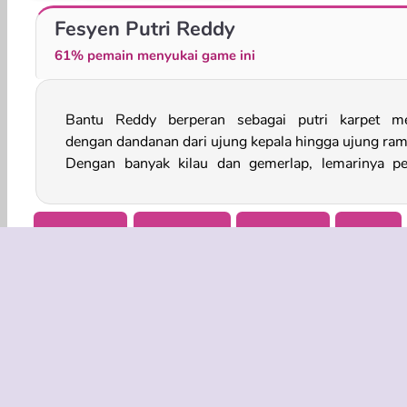
Mode Pola Kulit Ular
Putri: Mendaki dalam Gaya
Fesyen Putri Reddy
61% pemain menyukai game ini
Bantu Reddy berperan sebagai putri karpet m
dengan semua barang-barang fesyen kelas atas 
dengan dandanan dari ujung kepala hingga ujung ram
Dengan banyak kilau dan gemerlap, lemarinya p
Berdandan
Perempuan
Berdandan
Mobile
INFO BISN
Syarat-Sy
Kebijaksan