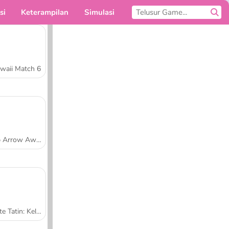
si
Keterampilan
Simulasi
Untukmu
waii Match 6
Tap Arrow Away
Tarte Tatin: Kelas Memasak Sara