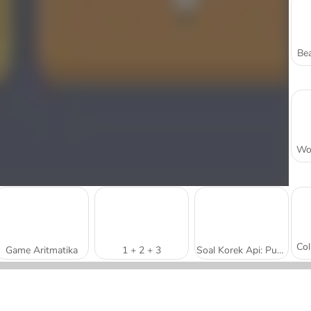
Bea
Game Aritmatika
1 + 2 + 3
Soal Korek Api: Puzzle Matematika