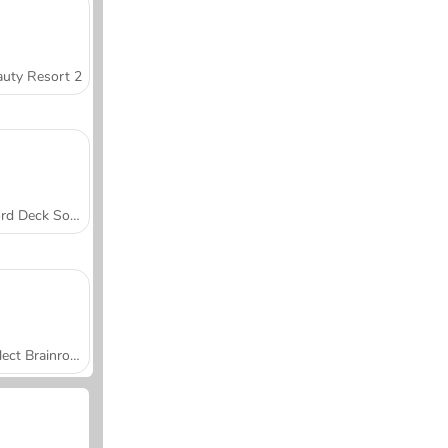
uty Resort 2
Word Deck Solitaire
Collect Brainrot Arena