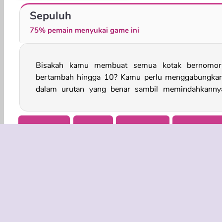
Buat 24
Tembak dan Gabungkan
Sepuluh
75% pemain menyukai game ini
Bisakah kamu membuat semua kotak bernomor
sekitar papan permainan. Apa kamu bisa mengala
bertambah hingga 10? Kamu perlu menggabungka
dalam urutan yang benar sambil memindahkanny
Pendidikan
HTML5
Anak Anakl
Matematika
INFO BISN
Syarat-Sy
Kebijaksan