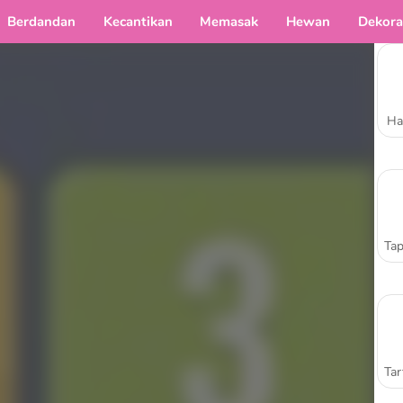
Berdandan
Kecantikan
Memasak
Hewan
Dekora
Ha