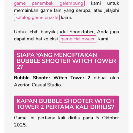
game penembak gelembung
kami untuk
memainkan game lain yang serupa, atau jelajahi
katalog game puzzle
kami.
Untuk lebih banyak judul Spooktober, Anda juga
dapat melihat koleksi
game Halloween
kami.
SIAPA YANG MENCIPTAKAN
BUBBLE SHOOTER WITCH TOWER
2?
Bubble Shooter Witch Tower 2
dibuat oleh
Azerion Casual Studio.
KAPAN BUBBLE SHOOTER WITCH
TOWER 2 PERTAMA KALI DIRILIS?
Game ini pertama kali dirilis pada 5 Oktober
2025.