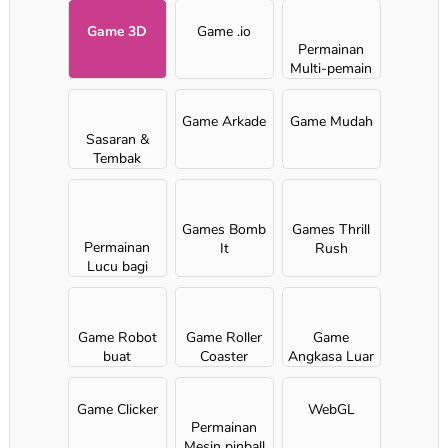
Perempuan
Game 3D
Game .io
Permainan
Multi-pemain
Game Arkade
Game Mudah
Sasaran &
Tembak
Games Bomb
Games Thrill
Permainan
It
Rush
Lucu bagi
Anak
Perempuan
Game Robot
Game Roller
Game
buat
Coaster
Angkasa Luar
Perempuan
Game Clicker
WebGL
Permainan
Mesin pinball