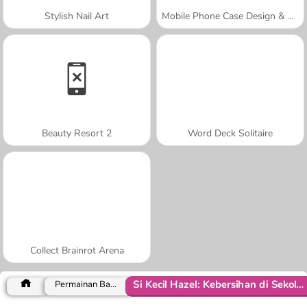
Stylish Nail Art
Mobile Phone Case Design & DIY
Beauty Resort 2
Word Deck Solitaire
Collect Brainrot Arena
Si Kecil Hazel: Kebersihan di Sekolah
Permainan Bayi