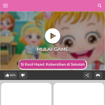
Si Kecil Hazel: Kebersihan di Sekolah
88%