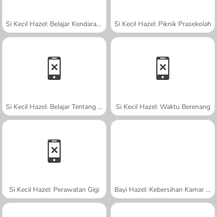
Si Kecil Hazel: Belajar Kendaraan
Si Kecil Hazel: Piknik Prasekolah
Si Kecil Hazel: Belajar Tentang Hewan
Si Kecil Hazel: Waktu Berenang
Si Kecil Hazel: Perawatan Gigi
Bayi Hazel: Kebersihan Kamar Mandi