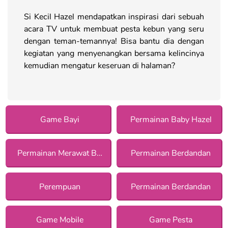
Si Kecil Hazel mendapatkan inspirasi dari sebuah
acara TV untuk membuat pesta kebun yang seru
dengan teman-temannya! Bisa bantu dia dengan
kegiatan yang menyenangkan bersama kelincinya
kemudian mengatur keseruan di halaman?
Game Bayi
Permainan Baby Hazel
Permainan Merawat Bayi
Permainan Berdandan
Perempuan
Permainan Berdandan
Game Mobile
Game Pesta