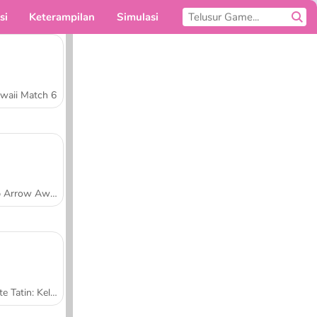
si
Keterampilan
Simulasi
Untukmu
waii Match 6
Tap Arrow Away
Tarte Tatin: Kelas Memasak Sara