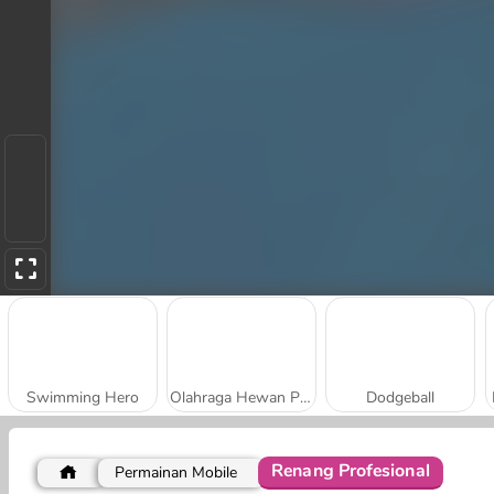
Swimming Hero
Olahraga Hewan Peliharaan
Dodgeball
Renang Profesional
Permainan Mobile