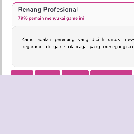
My Dolphin Show 6
My Dolphin Show 5
Renang Profesional
79% pemain menyukai game ini
Kamu adalah perenang yang dipilih untuk mewa
Renang Profesional! Pilih negara dan perenang yang
negaramu di game olahraga yang menegangkan 
Mobile
Balapan
Olahraga
Game Berenang
INFO BISN
Syarat-Sy
Kebijaksan