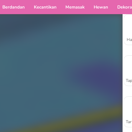
Berdandan
Kecantikan
Memasak
Hewan
Dekora
Ha