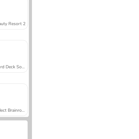
uty Resort 2
Word Deck Solitaire
Collect Brainrot Arena