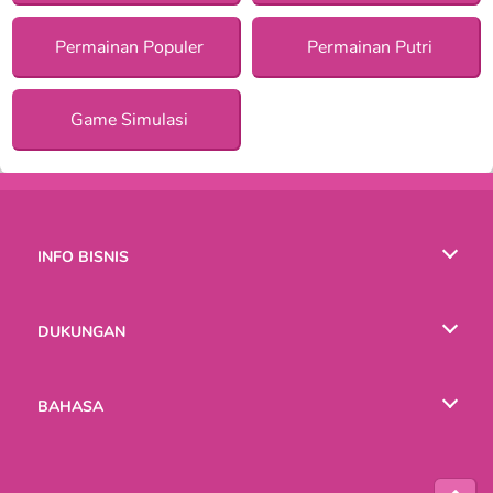
Permainan Populer
Permainan Putri
Game Simulasi
INFO BISNIS
Syarat-Syarat Pemakaian
DUKUNGAN
Kebijaksanaan Pribadi Kami
Bantuan
BAHASA
Cookies
English