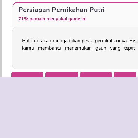
Sery, Calon Pengantin: Dandanan Cantik
Belanja dengan Pengiring Pengantin
Persiapan Pernikahan Putri
71% pemain menyukai game ini
Putri ini akan mengadakan pesta pernikahannya. Bis
beberapa setelan fantastis untuk pengiring penganti
kamu membantu menemukan gaun yang tepat 
Berdandan
Perempuan
Berdandan
Mobile
INFO BISN
Syarat-Sy
Kebijaksan