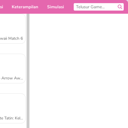
si
Keterampilan
Simulasi
Untukmu
waii Match 6
Tap Arrow Away
Tarte Tatin: Kelas Memasak Sara