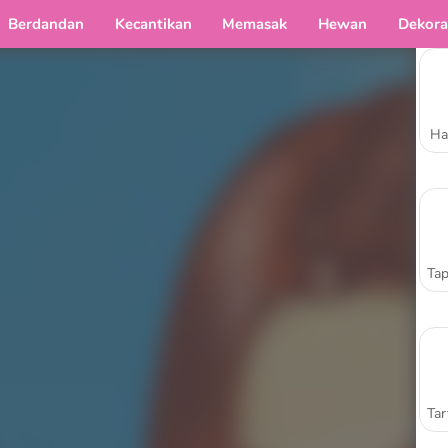
Berdandan
Kecantikan
Memasak
Hewan
Dekora
Ha