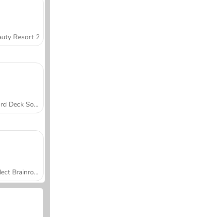
uty Resort 2
Word Deck Solitaire
Collect Brainrot Arena