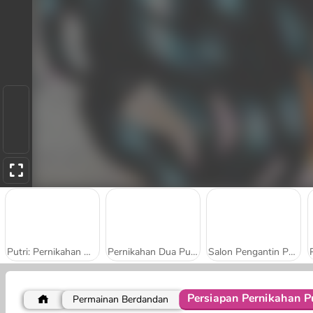
Putri: Pernikahan Hijau Musim Semi
Pernikahan Dua Putri: Gaya Boho
Salon Pengantin Putri
Persiapan Pernikahan Pu
Permainan Berdandan