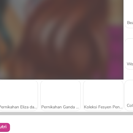
Bea
Pernikahan Eliza dan Putri-Putri
Pernikahan Ganda Klasik dan Glamor
Koleksi Fesyen Pengantin Perempuan
tri