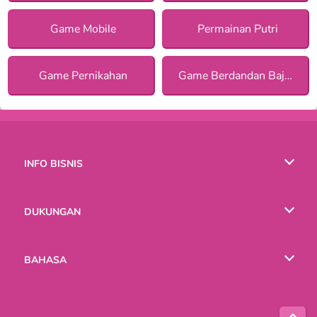
Game Mobile
Permainan Putri
Game Pernikahan
Game Berdandan Baju Pengantin
INFO BISNIS
Syarat-Syarat Pemakaian
DUKUNGAN
Kebijaksanaan Pribadi Kami
Bantuan
BAHASA
Cookies
English