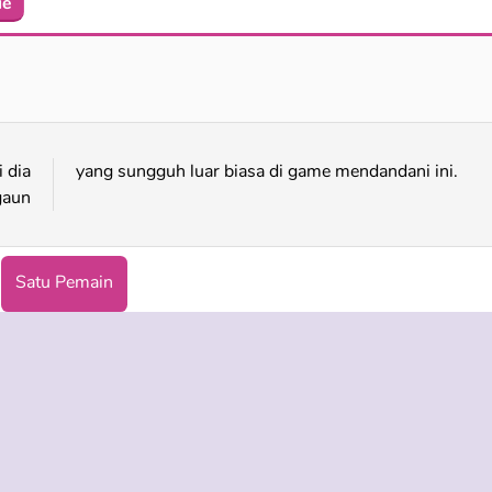
ie
Dandanan Pengantin dan Pengiringnya
Persiapan Pernikahan Putri
 dia
yang sungguh luar biasa di game mendandani ini.
gaun
Satu Pemain
Pernikahan
Game Berdandan Baju Pengantin
IS
DUKUNGAN
BAHASA