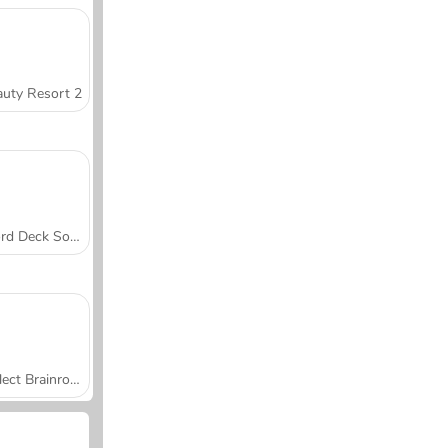
uty Resort 2
Word Deck Solitaire
Collect Brainrot Arena