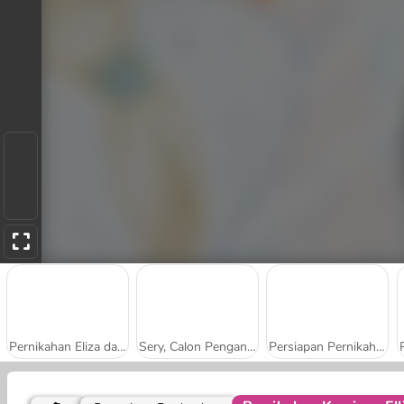
Pernikahan Eliza dan Putri-Putri
Sery, Calon Pengantin: Dandanan Cantik
Persiapan Pernikahan Gadis Pirang