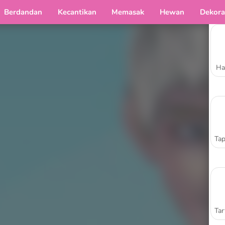
Berdandan
Kecantikan
Memasak
Hewan
Dekora
Ha