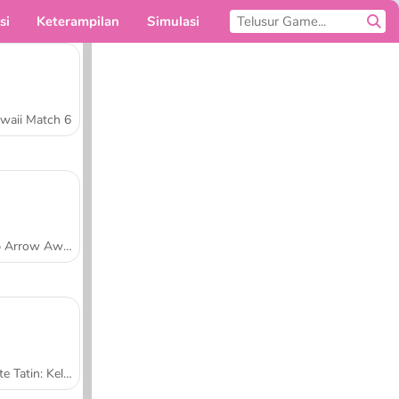
si
Keterampilan
Simulasi
Untukmu
waii Match 6
Tap Arrow Away
Tarte Tatin: Kelas Memasak Sara