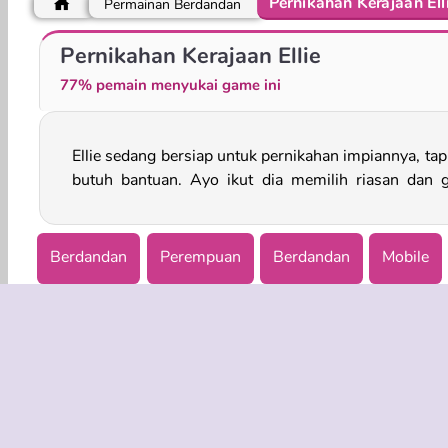
Pernikahan Kerajaan Ell
Permainan Berdandan
Koleksi Fesyen Pengantin Perempuan
Belanja dengan Pengiring Pengantin
Pernikahan Kerajaan Ellie
77% pemain menyukai game ini
Ellie sedang bersiap untuk pernikahan impiannya, tapi
butuh bantuan. Ayo ikut dia memilih riasan dan 
Berdandan
Perempuan
Berdandan
Mobile
Permainan Berdandan Tematik bagi Anak Perempuan
INFO BISN