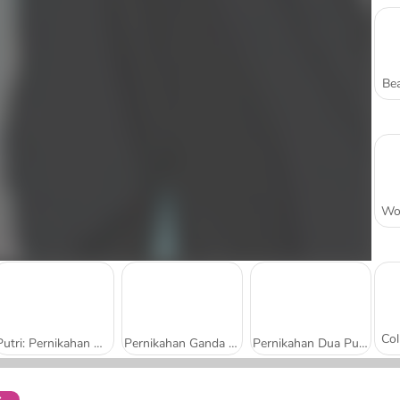
Bea
Putri: Pernikahan Hijau Musim Semi
Pernikahan Ganda Klasik dan Glamor
Pernikahan Dua Putri: Gaya Boho