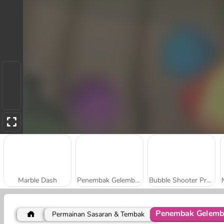
Marble Dash
Penembak Gelembung Zuma
Bubble Shooter Pro 2
Penembak Gelemb
Permainan Sasaran & Tembak