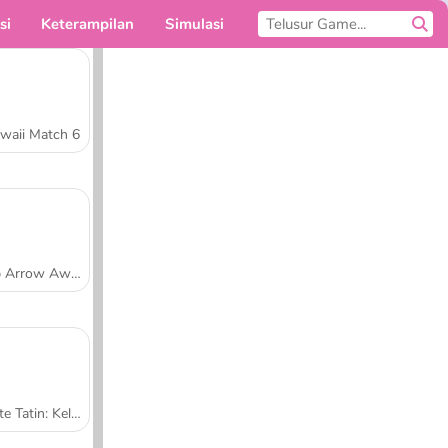
si
Keterampilan
Simulasi
Untukmu
waii Match 6
Tap Arrow Away
Tarte Tatin: Kelas Memasak Sara