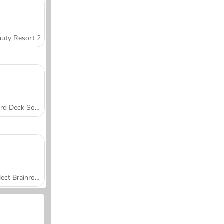
uty Resort 2
Word Deck Solitaire
Collect Brainrot Arena