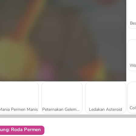
Bea
Mania Permen Manis
Peternakan Gelembung
Ledakan Asteroid
ung: Roda Permen