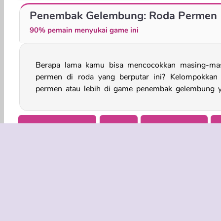
FGP Bubble Shooter
Rakun Penembak Gelembung
Penembak Gelembung: Roda Permen
90% pemain menyukai game ini
Berapa lama kamu bisa mencocokkan masing-ma
super manis ini. Mainkan secepat mungkin u
permen di roda yang berputar ini? Kelompokkan 
permen atau lebih di game penembak gelembung 
Sasaran & Tembak
Arkade
Bubble Shooter
INFO BISN
Syarat-Sy
Kebijaksan