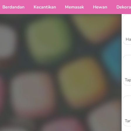
Berdandan
Kecantikan
Memasak
Hewan
Dekora
Ha