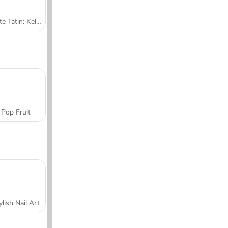
Tarte Tatin: Kelas Memasak Sara
Pop Fruit
ylish Nail Art