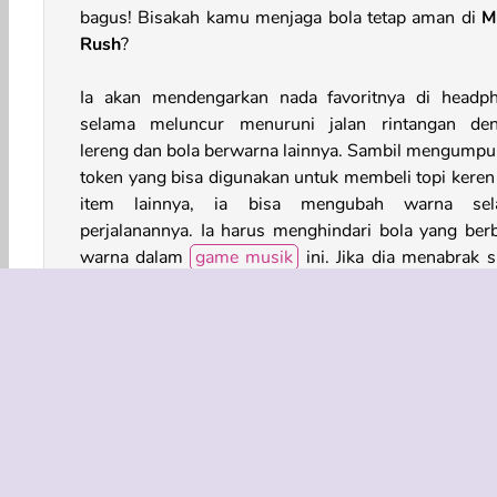
bagus! Bisakah kamu menjaga bola tetap aman di
M
Rush
?
Ia akan mendengarkan nada favoritnya di headp
selama meluncur menuruni jalan rintangan de
lereng dan bola berwarna lainnya. Sambil mengumpu
token yang bisa digunakan untuk membeli topi keren
item lainnya, ia bisa mengubah warna sel
perjalanannya. Ia harus menghindari bola yang ber
warna dalam
game musik
ini. Jika dia menabrak s
satunya, game selesai!
Cara Bermain Music Rush
Music Rush adalah
game 3D
di mana kamu a
mengendalikan bola berwarna saat bola berguli
bawah menuruni jalan rintangan. Bola bo
menghantam bola berwarna sama, namun kamu 
kalah jika bola menabrak salah satu bola dengan w