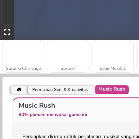
Sprunki Challenge
Sprunki
Baris Musik 2
Music Rush
Permainan Seni & Kreativitas
Music Cat! Piano Tiles Game 3D
Friday Night Funkin': Big Brother
Music Rush
80% pemain menyukai game ini
Persiapkan dirimu untuk perjalanan musikal yang sa