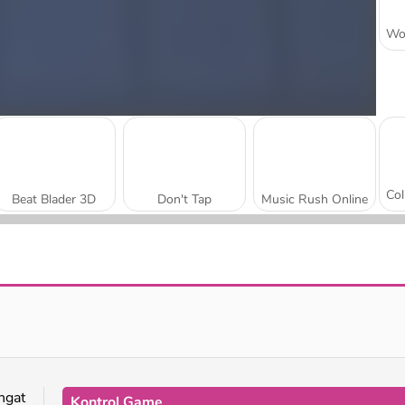
Beat Blader 3D
Don't Tap
Music Rush Online
Friday Night Funki Noob
Friday Night Funkin': Hugie Wugie
ngat
Kontrol Game