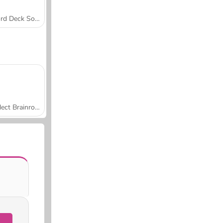
Word Deck Solitaire
Collect Brainrot Arena