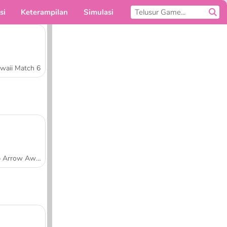
si
Keterampilan
Simulasi
Untukmu
waii Match 6
Tap Arrow Away