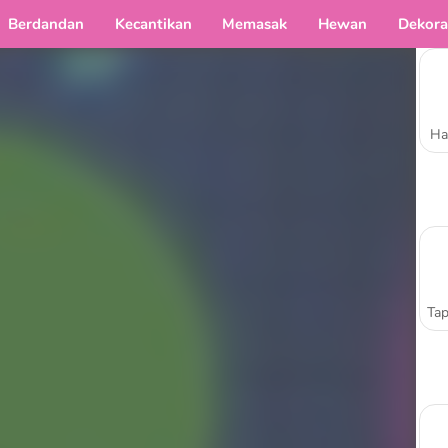
Berdandan
Kecantikan
Memasak
Hewan
Dekora
Ha