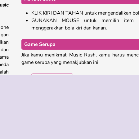
usic
KLIK KIRI DAN TAHAN untuk mengendalikan bo
GUNAKAN MOUSE untuk memilih item 
hone
menggerakkan bola kiri dan kanan.
ngan
lkan
Game Serupa
 dan
Jika kamu menikmati Music Rush, kamu harus men
ama
game serupa yang menakjubkan ini.
beda
alah
Magic Piano Tiles
Ball Surfer 3D
Element Balls
Music Line 2
kan
r ke
Siapa Pengembang Music Rush?
leh
Music Rush dikembangkan oleh
Agame
.
akan
arna