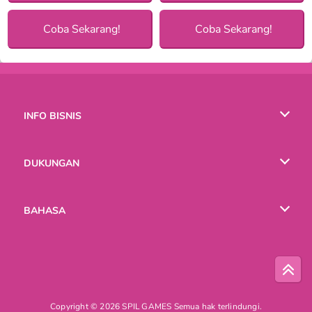
Coba Sekarang!
Coba Sekarang!
INFO BISNIS
Syarat-Syarat Pemakaian
DUKUNGAN
Kebijaksanaan Pribadi Kami
Bantuan
BAHASA
Cookies
English
Русский
Copyright © 2026 SPIL GAMES Semua hak terlindungi.