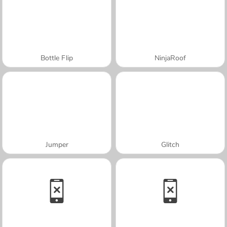
Bottle Flip
NinjaRoof
Jumper
Glitch