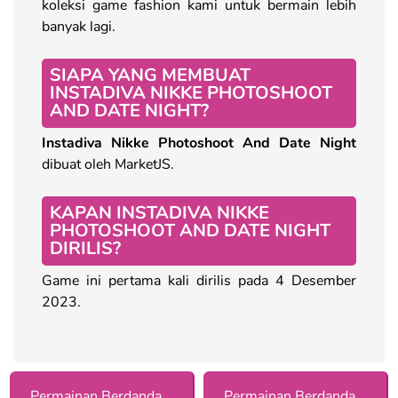
koleksi game fashion kami untuk bermain lebih
banyak lagi.
SIAPA YANG MEMBUAT
INSTADIVA NIKKE PHOTOSHOOT
AND DATE NIGHT?
Instadiva Nikke Photoshoot And Date Night
dibuat oleh MarketJS.
KAPAN INSTADIVA NIKKE
PHOTOSHOOT AND DATE NIGHT
DIRILIS?
Game ini pertama kali dirilis pada 4 Desember
2023.
Permainan Berdandan dengan Asesoris
Permainan Berdandan untuk Kencan bagi Anak Perempuan