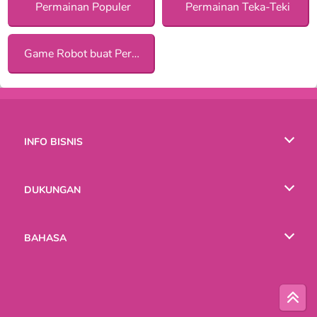
Permainan Populer
Permainan Teka-Teki
Game Robot buat Perempuan
INFO BISNIS
Syarat-Syarat Pemakaian
DUKUNGAN
Kebijaksanaan Pribadi Kami
Bantuan
BAHASA
Cookies
English