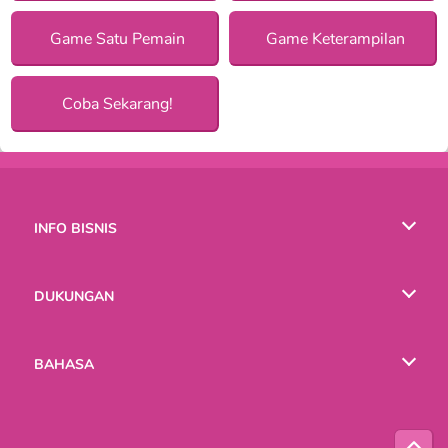
Game Satu Pemain
Game Keterampilan
Coba Sekarang!
INFO BISNIS
Syarat-Syarat Pemakaian
DUKUNGAN
Kebijaksanaan Pribadi Kami
Bantuan
BAHASA
Cookies
English