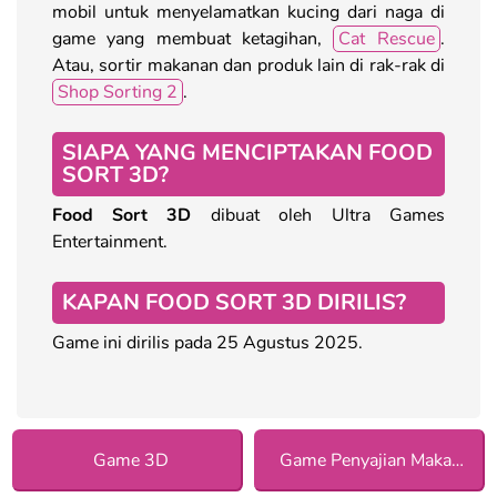
mobil untuk menyelamatkan kucing dari naga di
game yang membuat ketagihan,
Cat Rescue
.
Atau, sortir makanan dan produk lain di rak-rak di
Shop Sorting 2
.
SIAPA YANG MENCIPTAKAN FOOD
SORT 3D?
Food Sort 3D
dibuat oleh Ultra Games
Entertainment.
KAPAN FOOD SORT 3D DIRILIS?
Game ini dirilis pada 25 Agustus 2025.
Game 3D
Game Penyajian Makanan