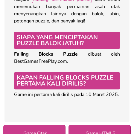
menemukan banyak permainan asah otak
menyenangkan lainnya dengan balok, ubin,
potongan puzzle, dan banyak lagi!
SIAPA YANG MENCIPTAKAN
PUZZLE BALOK JATUH?
Falling Blocks Puzzle
dibuat oleh
BestGamesFreePlay.com.
KAPAN FALLING BLOCKS PUZZLE
PERTAMA KALI DIRILIS?
Game ini pertama kali dirilis pada 10 Maret 2025.
Game Otak
Game HTML5