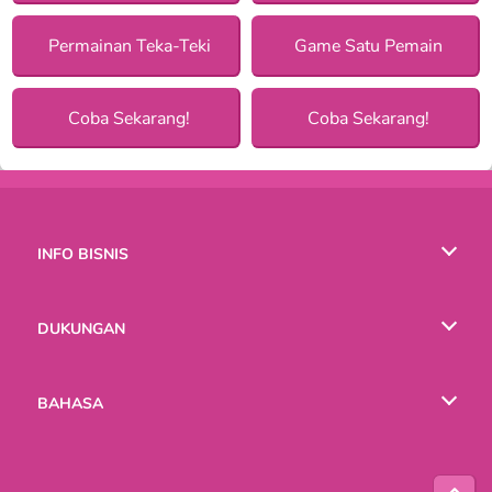
Permainan Teka-Teki
Game Satu Pemain
Coba Sekarang!
Coba Sekarang!
INFO BISNIS
Syarat-Syarat Pemakaian
DUKUNGAN
Kebijaksanaan Pribadi Kami
Bantuan
BAHASA
Cookies
English