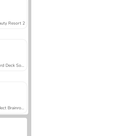
uty Resort 2
Word Deck Solitaire
Collect Brainrot Arena