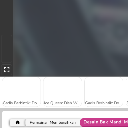
Gadis Berbintik: Dokter Kulit
Ice Queen: Dish Washing
Gadis Berbintik: Dokter Lidah
Desain Bak Mandi 
Permainan Membersihkan