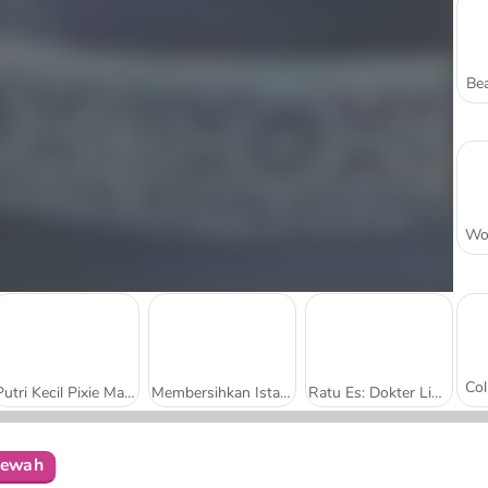
Bea
Putri Kecil Pixie Mandi
Membersihkan Istana Es
Ratu Es: Dokter Lidah
Mewah