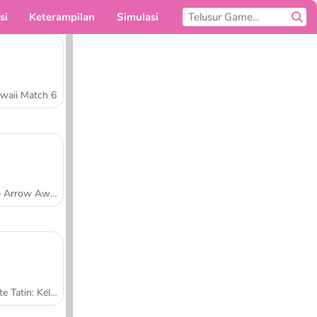
si
Keterampilan
Simulasi
Untukmu
waii Match 6
Tap Arrow Away
Tarte Tatin: Kelas Memasak Sara