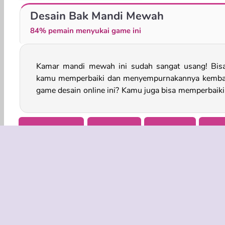
Membersihkan Istana yang Kotor
Putri Es: Ceria Memandikan Bayi
Desain Bak Mandi Mewah
84% pemain menyukai game ini
Kamar mandi mewah ini sudah sangat usang! Bis
mandi, memilih beberapa dekorasi baru, dan 
kamu memperbaiki dan menyempurnakannya kembal
game desain online ini? Kamu juga bisa memperbaiki
Membersihkan
Perempuan
Berdandan
Mobi
INFO BISN
Syarat-Sy
Kebijaksan