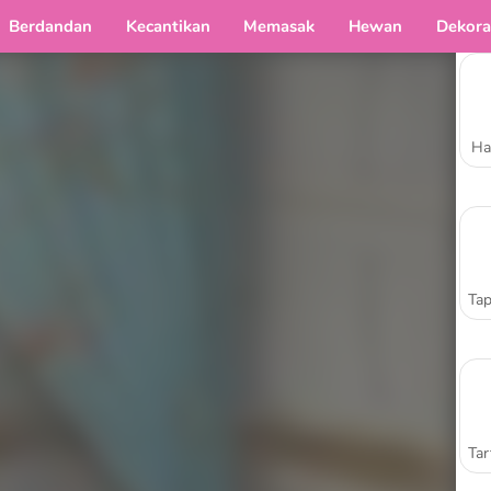
Berdandan
Kecantikan
Memasak
Hewan
Dekora
Ha