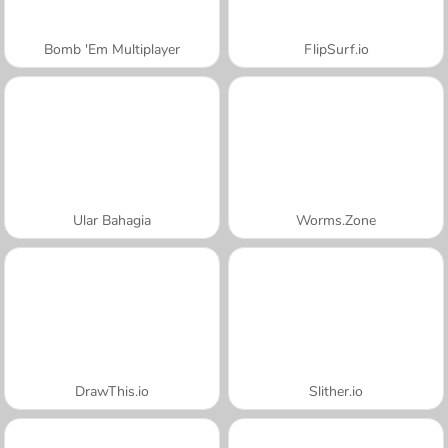
Bomb 'Em Multiplayer
FlipSurf.io
Ular Bahagia
Worms.Zone
DrawThis.io
Slither.io