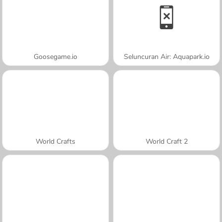
Goosegame.io
Seluncuran Air: Aquapark.io
World Crafts
World Craft 2