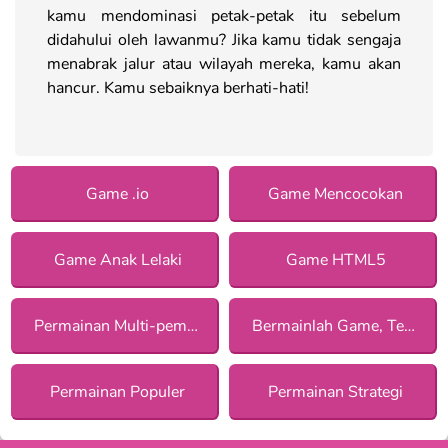
kamu mendominasi petak-petak itu sebelum
didahului oleh lawanmu? Jika kamu tidak sengaja
menabrak jalur atau wilayah mereka, kamu akan
hancur. Kamu sebaiknya berhati-hati!
Game .io
Game Mencocokan
Game Anak Lelaki
Game HTML5
Permainan Multi-pemain
Bermainlah Game, Tetap Aman!
Permainan Populer
Permainan Strategi