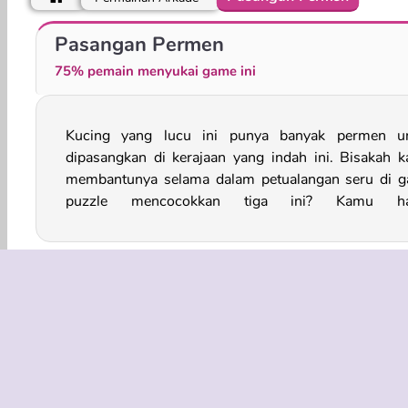
Candy Match Saga
Mencocokkan Permen 3
Pasangan Permen
75% pemain menyukai game ini
Kucing yang lucu ini punya banyak permen u
menghubungkan semua permen yang mudah mel
dipasangkan di kerajaan yang indah ini. Bisakah 
ini. Jika kamu bisa mencocokkan lima atau lebih, per
membantunya selama dalam petualangan seru di 
puzzle mencocokkan tiga ini? Kamu ha
Arkade
Games Candy
Game Keluarga
HTM
INFO BISN
Syarat-Sy