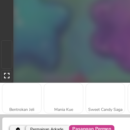
Bentrokan Jeli
Mania Kue
Sweet Candy Saga
Pasangan Permen
Permainan Arkade