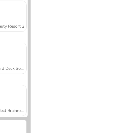
uty Resort 2
Word Deck Solitaire
Collect Brainrot Arena