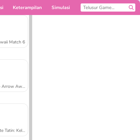
si
Keterampilan
Simulasi
Untukmu
waii Match 6
Tap Arrow Away
Tarte Tatin: Kelas Memasak Sara