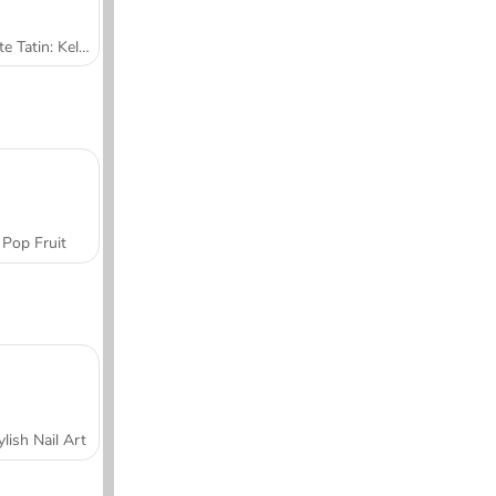
Tarte Tatin: Kelas Memasak Sara
Pop Fruit
ylish Nail Art