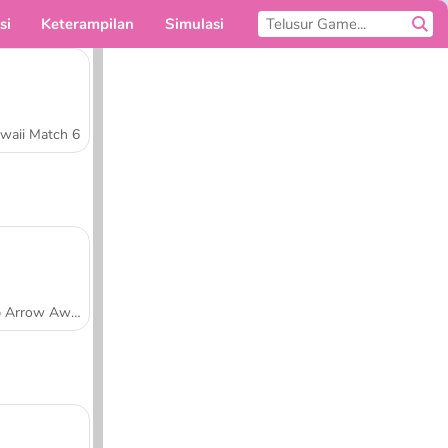
si
Keterampilan
Simulasi
Untukmu
waii Match 6
Tap Arrow Away