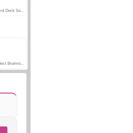
Word Deck Solitaire
Collect Brainrot Arena