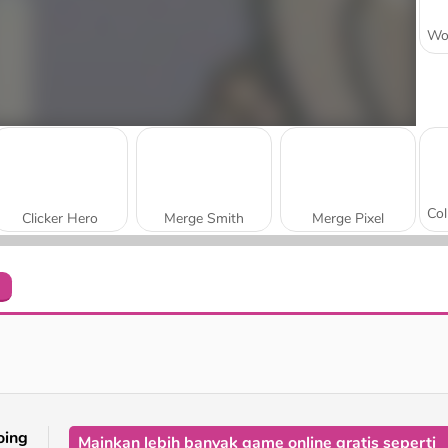
Clicker Hero
Merge Smith
Merge Pixel
e
Farmtastic Merge
Merge Lagoon
oing
Mainkan lebih banyak game online gratis seperti