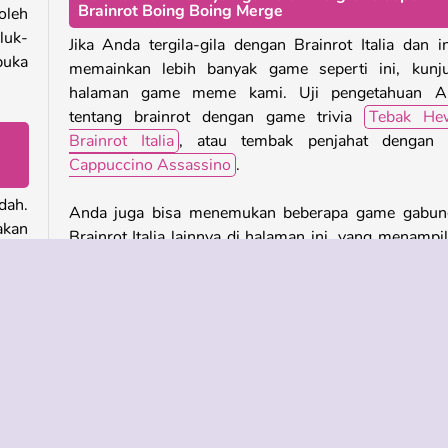
Brainrot Boing Boing Merge
oleh
luk-
Jika Anda tergila-gila dengan Brainrot Italia dan i
buka
memainkan lebih banyak game seperti ini, kunju
halaman game meme kami. Uji pengetahuan A
tentang brainrot dengan game trivia
Tebak He
Brainrot Italia
, atau tembak penjahat denga
Cappuccino Assassino
.
dah.
Anda juga bisa menemukan beberapa game gabun
akan
Brainrot Italia lainnya di halaman ini, yang menampi
kter
set karakter yang berbeda.
nya.
ikan
Siapa yang menciptakan Brainrot Boing Boing
.
Merge?
Brainrot Boing Boing Merge
dibuat oleh Iamgronig.
uara
alus
Kapan Brainrot Boing Boing Merge dirilis?
gat