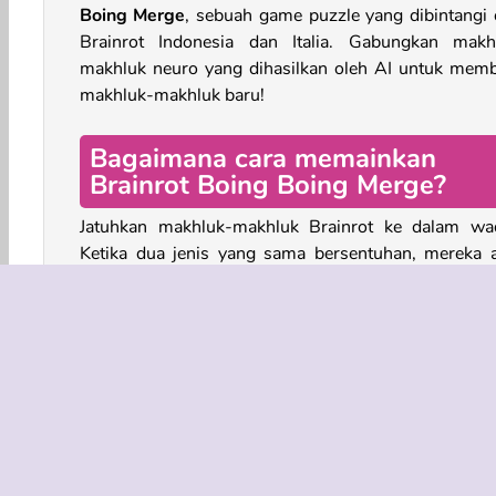
Boing Merge
, sebuah game puzzle yang dibintangi 
Brainrot Indonesia dan Italia. Gabungkan makh
makhluk neuro yang dihasilkan oleh AI untuk mem
makhluk-makhluk baru!
Bagaimana cara memainkan
Brainrot Boing Boing Merge?
Jatuhkan makhluk-makhluk Brainrot ke dalam wa
Ketika dua jenis yang sama bersentuhan, mereka 
bergabung untuk membentuk yang baru. Setiap kara
Brainrot baru sedikit lebih besar dari yang sebelum
Bentuk aneh dari setiap makhluk juga member
elemen tantangan dan hal baru dalam game puzzle ini
Bisakah Anda membuka semua Brainrot? Efek s
yang lucu dan mekanisme penggabungan yang h
membuat pengalaman bermain game ini san
memuaskan.