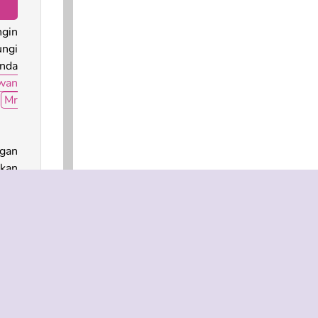
ngin
ngi
nda
wan
n
Mr
gan
lkan