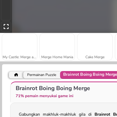
My Castle: Merge and Story
Merge Home Mania
Cake Merge
Brainrot Boing Boing Merg
Permainan Puzzle
Merge Brainrot
Merge Fruit
Brainrot Boing Boing Merge
71% pemain menyukai game ini
Gabungkan makhluk-makhluk gila di
Brainrot B