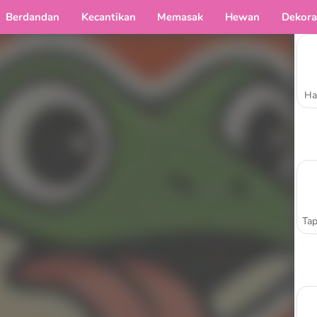
Berdandan
Kecantikan
Memasak
Hewan
Dekora
Ha